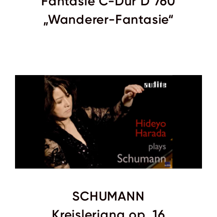
Fantasie C-Dur D 760
„Wanderer-Fantasie“
SCHUMANN
Kreisleriana
op. 16